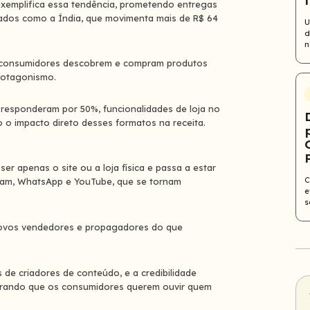
emplifica essa tendência, prometendo entregas
cados como a Índia, que movimenta mais de R$ 64
U
d
n
 consumidores descobrem e compram produtos
rotagonismo.
 responderam por 50%, funcionalidades de loja no
 o impacto direto desses formatos na receita.
er apenas o site ou a loja física e passa a estar
C
gram, WhatsApp e YouTube, que se tornam
e
s
novos vendedores e propagadores do que
de criadores de conteúdo, e a credibilidade
strando que os consumidores querem ouvir quem