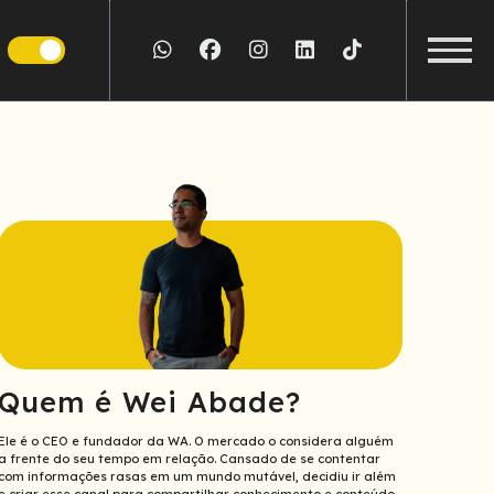
Siga
Siga
Siga
Siga
Siga
a
a
a
a
a
Exibir/E
WA
WA
WA
WA
WA
Menu
no
no
no
no
no
Whatsapp
Facebook
Instagram
LinkedIn
TikTok
Quem é Wei Abade?
Ele é o CEO e fundador da WA. O mercado o considera alguém
a frente do seu tempo em relação. Cansado de se contentar
com informações rasas em um mundo mutável, decidiu ir além