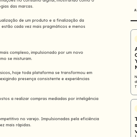
ormações no consumo digital, mostrando como o
gias das marcas.
A
alização de um produto e a finalização da
s estão cada vez mais pragmáticos e menos
 mais complexo, impulsionado por um novo
umo se misturam.
sicos, hoje toda plataforma se transformou em
N
exigindo presença consistente e experiências
d
T
tos a realizar compras mediadas por inteligência
mpetitivo no varejo. Impulsionadas pela eficiência
ez mais rápidas.