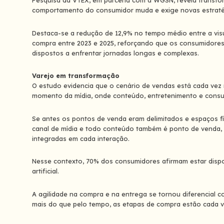
Pesquisa da VTEX, em parceria com a WGSN, revela transf
comportamento do consumidor muda e exige novas estraté
Destaca-se a redução de 12,9% no tempo médio entre a visu
compra entre 2023 e 2025, reforçando que os consumidore
dispostos a enfrentar jornadas longas e complexas.
Varejo em transformação
O estudo evidencia que o cenário de vendas está cada vez
momento da mídia, onde conteúdo, entretenimento e cons
Se antes os pontos de venda eram delimitados e espaços fí
canal de mídia e todo conteúdo também é ponto de venda, 
integradas em cada interação.
Nesse contexto, 70% dos consumidores afirmam estar dispos
artificial.
A agilidade na compra e na entrega se tornou diferencial co
mais do que pelo tempo, as etapas de compra estão cada v