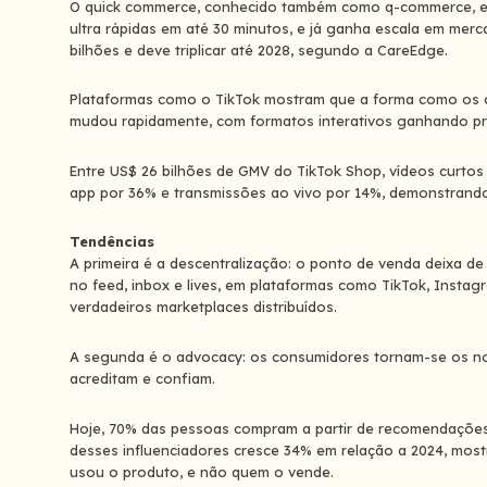
O quick commerce, conhecido também como q-commerce, ex
ultra rápidas em até 30 minutos, e já ganha escala em mer
bilhões e deve triplicar até 2028, segundo a CareEdge.
Plataformas como o TikTok mostram que a forma como os
mudou rapidamente, com formatos interativos ganhando p
Entre US$ 26 bilhões de GMV do TikTok Shop, vídeos curtos
app por 36% e transmissões ao vivo por 14%, demonstrando
Tendências
A primeira é a descentralização: o ponto de venda deixa de s
no feed, inbox e lives, em plataformas como TikTok, Insta
verdadeiros marketplaces distribuídos.
A segunda é o advocacy: os consumidores tornam-se os 
acreditam e confiam.
Hoje, 70% das pessoas compram a partir de recomendações 
desses influenciadores cresce 34% em relação a 2024, mo
usou o produto, e não quem o vende.