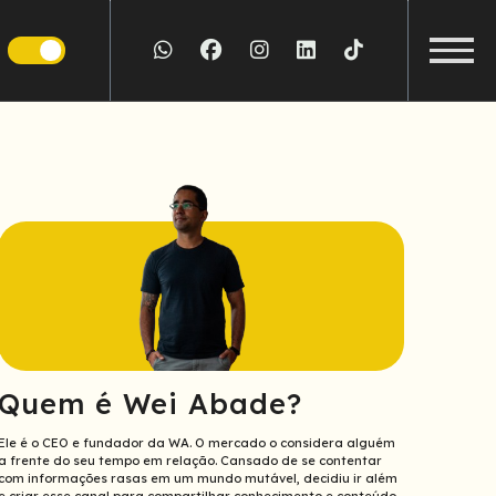
Siga
Siga
Siga
Siga
Siga
a
a
a
a
a
Exibir/E
WA
WA
WA
WA
WA
Menu
no
no
no
no
no
Whatsapp
Facebook
Instagram
LinkedIn
TikTok
Quem é Wei Abade?
Ele é o CEO e fundador da WA. O mercado o considera alguém
a frente do seu tempo em relação. Cansado de se contentar
com informações rasas em um mundo mutável, decidiu ir além