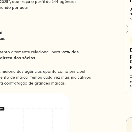
025”, que traça o perfil de 144 agências
vando por aqui:
U
d
n
il
ais
ento altamente relacional: para
92% das
 direto dos sócios
.
A maioria das agências aponta como principal
C
amento de marca. Temos cada vez mais indicativos
e
ara contratação de grandes marcas.
s