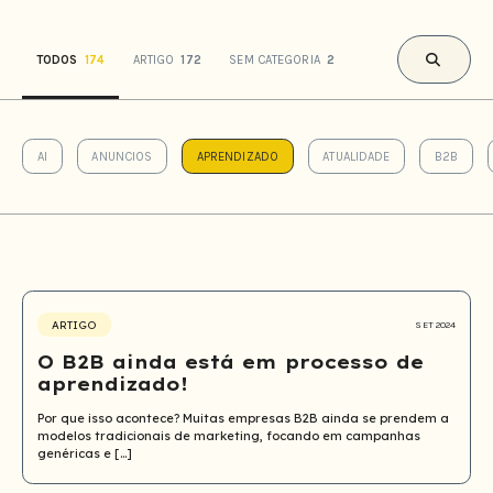
TODOS
174
ARTIGO
172
SEM CATEGORIA
2
Buscar
AI
ANUNCIOS
APRENDIZADO
ATUALIDADE
B2B
ARTIGO
SET 2024
O B2B ainda está em processo de
aprendizado!
Por que isso acontece? Muitas empresas B2B ainda se prendem a
modelos tradicionais de marketing, focando em campanhas
genéricas e […]